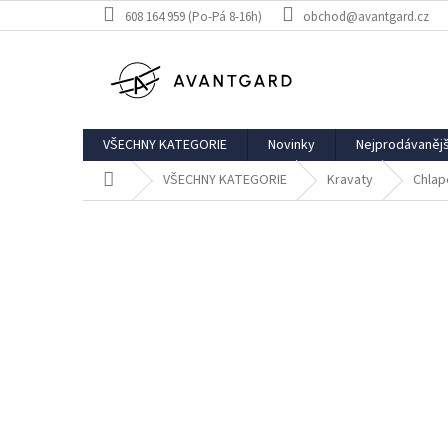
Přejít
608 164 959 (Po-Pá 8-16h)
obchod@avantgard.cz
na
obsah
VŠECHNY KATEGORIE
Novinky
Nejprodávanějš
Domů
VŠECHNY KATEGORIE
Kravaty
Chlap