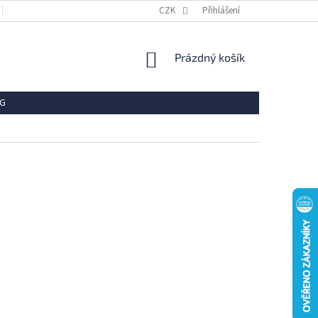
OBCHODNÍ PODMÍNKY
REKLAMACE
CZK
Přihlášení
VRÁCENÍ ZBOŽÍ
OCHR
NÁKUPNÍ
Prázdný košík
KOŠÍK
G