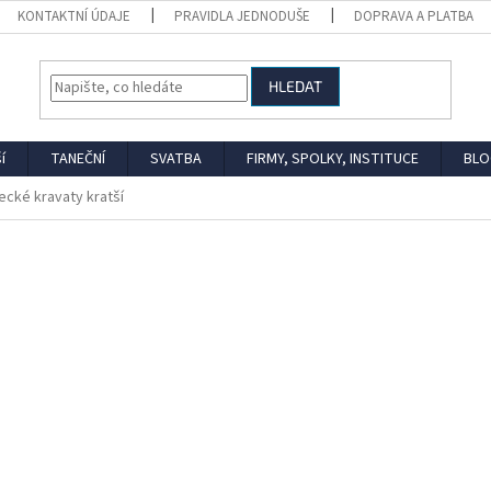
KONTAKTNÍ ÚDAJE
PRAVIDLA JEDNODUŠE
DOPRAVA A PLATBA
HLEDAT
í
TANEČNÍ
SVATBA
FIRMY, SPOLKY, INSTITUCE
BLO
ecké kravaty kratší