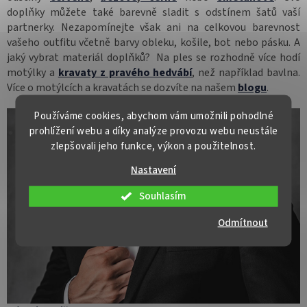
doplňky můžete také barevně sladit s odstínem šatů vaší
partnerky. Nezapomínejte však ani na celkovou barevnost
vašeho outfitu včetně barvy obleku, košile, bot nebo pásku. A
jaký vybrat materiál doplňků? Na ples se rozhodně více hodí
motýlky a
kravaty z pravého hedvábí
, než například bavlna.
Více o motýlcích a kravatách se dozvíte na našem
blogu
.
Používáme cookies, abychom vám umožnili pohodlné
prohlížení webu a díky analýze provozu webu neustále
zlepšovali jeho funkce, výkon a použitelnost.
Nastavení
Souhlasím
Odmítnout