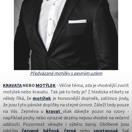
Předvázané motýlky s pevným uzlem
KRAVATA
NEBO
MOTÝLEK
- Věčné téma, zda je vhodnější zvolit
motýlek nebo kravatu. Tak jak to tedy je? Z hlediska etikety se
někdy říká, že
motýlek
je honosnější doplněk, zatímco jindy,
že jsou tyto pánské doplňky na stejné úrovni. Záleží tedy pouze
na Vás. Zejména u
kravat
však dávejte pozor na vzory -
například pruhy nebo výrazné dezény nejsou vhodné na večerní
události. Pozornost věnujte i výběru barvy. Oblíbené jsou
odstíny
červené
,
béžové
,
černé
nebo
smetanové
. Své