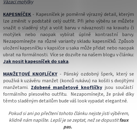
Vázací motýlky
KAPESNÍČEK
-
Kapesníček
je poměrně výrazný detail, kterým
lze změnit v podstatě celý outfit. Při jeho výběru se můžete
snažit o sladěný styl a volit barvu v návaznosti na kravatu či
motýlek nebo naopak vybírat úplně kontrastní barvy.
Nezapomínejte na různé varianty skladu kapesníčků. Způsob
uložení kapesníčku v kapsičce u saka může přidat nebo naopak
ubrat na formálnosti. Více se dozvíte na našem blogu v článku:
Jak nosit kapesníček do saka
.
MANŽETOVÉ KNOFLÍČKY
- Pánský ozdobný šperk, který se
používá k uzávěru manžet (konců rukávu) na košili s dvojitými
manžetami.
Zdobené manžetové knoflíčky
jsou součástí
formálního plesového outfitu. Nezapomínejte, že právě díky
těmto sladěným detailům bude váš look vypadat elegantně.
Pokud si ani po přečtení tohoto článku nejste jisti výběrem,
klidně nám napište. Lepší je se zeptat, než se dopustit
faux
pas.