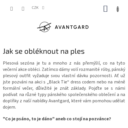
Přejít
NÁKUP
na
CZK
obsah
KOŠÍK
Jak se obléknout na ples
Plesová sezóna je tu a mnoho z nás přemýšlí, co na tyto
večerní akce obléci. Zatímco dámy volí rozmanité róby, pánský
plesový outfit vyžaduje svou vlastní dávku pozornosti. Ať už
jste pozváni na akci s „Black Tie“ dress codem nebo na méně
formální večer, důležité je znát základy. Pojďte se s námi
podívat na různé typy pánského společenského oblečení a na
doplňky z naší nabídky Avantgard, které vám pomohou udělat
dojem.
"Co je psáno, to je dáno" aneb co stojí na pozvánce?