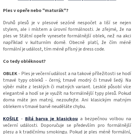
Ples v opeře nebo "maturák"?
Druhů plesů je v plesové sezóně nespočet a liší se nejen
stylem, ale i místem a úrovní formálnosti. Je zřejmé, že na
ples ve Státní opeře vynesete formálnější oblek, než na akci
například v kulturním domě. Obecně platí, že čím méně
formální je událost, tím méně přísný je dress code.
Co tedy obléknout?
OBLEK
- Ples je večerní událost a na takové příležitosti se hodí
tmavé typy obleků - černý, tmavě modrý či tmavě šedý. Na
výběr máte z lesklých či matných variant. Lesklé působí více
elegantně a hodí se je využít na formálnější typy plesů. Pokud
doma máte jen matný, nezoufejte. Ani klasickým matným
oblekem v tmavé barvě neuděláte chybu.
KOŠILE
-
Bílá barva je klasickou
a bezpečnou volbou na
večerní události. Doporučuje se především pro formálnější
plesy a k tradičnímu smokingu. Pokud je ples méně formální,