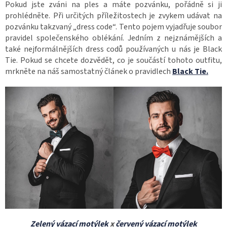
Pokud jste zváni na ples a máte pozvánku, pořádně si ji
prohlédněte. Při určitých příležitostech je zvykem udávat na
pozvánku takzvaný „dress code“. Tento pojem vyjadřuje soubor
pravidel společenského oblékání. Jedním z nejznámějších a
také nejformálnějších dress codů používaných u nás je Black
Tie. Pokud se chcete dozvědět, co je součástí tohoto outfitu,
mrkněte na náš samostatný článek o pravidlech
Black Tie.
Zelený vázací motýlek
x
červený vázací motýlek