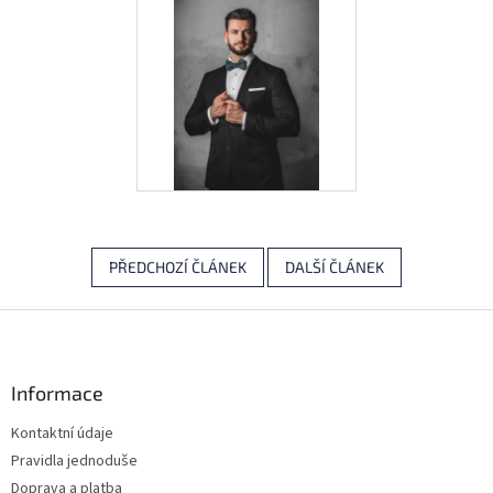
PŘEDCHOZÍ ČLÁNEK
DALŠÍ ČLÁNEK
Z
á
p
a
Informace
t
Kontaktní údaje
í
Pravidla jednoduše
Doprava a platba