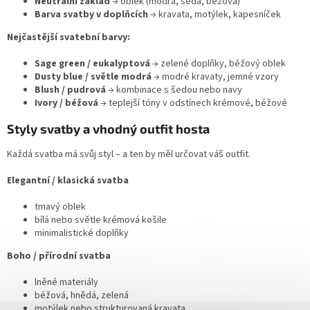
Neutrální základ
→ oblek (modrá, šedá, béžová)
Barva svatby v doplňcích
→ kravata, motýlek, kapesníček
Nejčastější svatební barvy:
Sage green / eukalyptová
→ zelené doplňky, béžový oblek
Dusty blue / světle modrá
→ modré kravaty, jemné vzory
Blush / pudrová
→ kombinace s šedou nebo navy
Ivory / béžová
→ teplejší tóny v odstínech krémové, béžové
Styly svatby a vhodný outfit hosta
Každá svatba má svůj styl – a ten by měl určovat váš outfit.
Elegantní / klasická svatba
tmavý oblek
bílá nebo světle krémová košile
minimalistické doplňky
Boho / přírodní svatba
lněné materiály
béžová, hnědá, zelená
motýlek nebo strukturovaná kravata