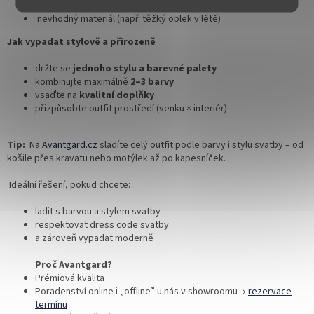
nesladěné barvy doplňků
nevhodný materiál (např. těžký oblek v létě)
Jak vypadat stylově a přirozeně
držte se
jednoho stylu a barevné palety
kombinujte maximálně
2–3 barvy
vsaďte na
kvalitní doplňky
přizpůsobte outfit prostředí (venku × interiér)
Tip:
Na
Avantgard.cz
sladíte celý outfit podle barvy i stylu svatby – od
košile přes kravatu nebo motýlek až po kapesníček.
Ideální řešení, pokud chcete:
ladit s barvou a stylem svatby
respektovat dress code svatby
a zároveň vypadat moderně
Proč Avantgard?
Prémiová kvalita
Poradenství online i „offline” u nás v showroomu →
rezervace
termínu