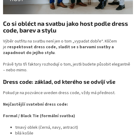
Co si obléct na svatbu jako host podle dress
code, barev a stylu
Výběr outfitu na svatbu není jen o tom „vypadat dobře“. Klíčem
je
respektovat dress code, sladit se s barvami svatby a
zapadnout do jejího stylu
.
Právě tyto tři faktory rozhodují o tom, jestli budete působit elegantně
– nebo mimo.
Dress code: základ, od kterého se odvíjí vše
Pokud je na pozvánce uveden dress code, vždy má přednost.
Nejčastější svatební dress code:
Formal / Black Tie (formální svatba)
tmavý oblek (černá, navy, antracit)
bílá košile