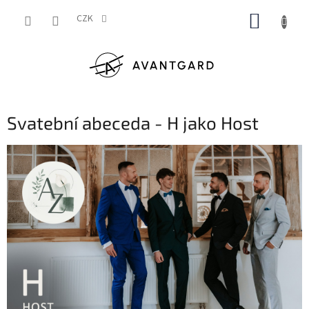
Přejít
NÁKUP
na
CZK
obsah
KOŠÍK
Svatební abeceda - H jako Host