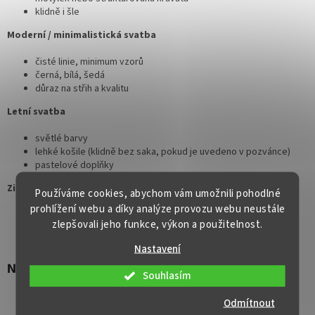
klidně i šle
Moderní / minimalistická svatba
čisté linie, minimum vzorů
černá, bílá, šedá
důraz na střih a kvalitu
Letní svatba
světlé barvy
lehké košile (klidně bez saka, pokud je uvedeno v pozvánce)
pastelové doplňky
Zimní svatba
Používáme cookies, abychom vám umožnili pohodlné
prohlížení webu a díky analýze provozu webu neustále
tmavší odstíny
zlepšovali jeho funkce, výkon a použitelnost.
strukturované látky
vrstvení (vesta, sako)
Nastavení
Nejčastější chyby hostů
Souhlasím
ignorování dress code
Odmítnout
příliš výrazné nebo „svatební“ (bílé) kombinace