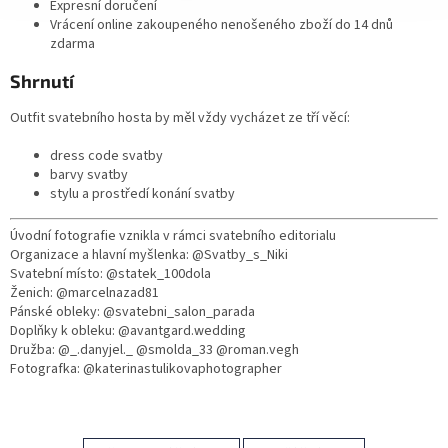
Expresní doručení
Vrácení online zakoupeného nenošeného zboží do 14 dnů
zdarma
Shrnutí
Outfit svatebního hosta by měl vždy vycházet ze tří věcí:
dress code svatby
barvy svatby
stylu a prostředí konání svatby
Úvodní fotografie vznikla v rámci svatebního editorialu
Organizace a hlavní myšlenka: @Svatby_s_Niki
Svatební místo: @statek_100dola
Ženich: @marcelnazad81
Pánské obleky: @svatebni_salon_parada
Doplňky k obleku: @avantgard.wedding
Družba: @_.danyjel._ @smolda_33 @roman.vegh
Fotografka: @katerinastulikovaphotographer