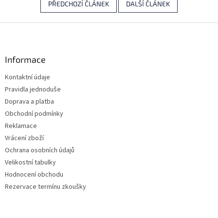
PŘEDCHOZÍ ČLÁNEK
DALŠÍ ČLÁNEK
Z
á
p
a
Informace
t
Kontaktní údaje
í
Pravidla jednoduše
Doprava a platba
Obchodní podmínky
Reklamace
Vrácení zboží
Ochrana osobních údajů
Velikostní tabulky
Hodnocení obchodu
Rezervace termínu zkoušky