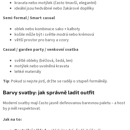
kravata nebo motýlek (často tmavší, elegantní)
ideální jsou hedvábné nebo žakárové doplňky
Semi-formal / Smart casual
oblek nebo kombinace sako + kalhoty
košile může být i světle modrá nebo krémová
větší prostor pro barvy a vzory
Casual / garden party / venkovní svatba
světlé obleky (béžová, šedá, len)
motýlek nebo uvolněná kravata
lehké materiály
Tip
: Pokud si nejste jistí, držte se raději o stupeň formálněji.
Barvy svatby: jak správně ladit outfit
Moderní svatby mají často jasně definovanou barevnou paletu – a host
by ji měl respektovat.
Jak na to: