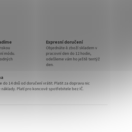
adíme
Expresní doručení
ánskou
Objednáte-li zboží skladem v
ní módu.
pracovní den do 12 hodin,
hodných
odešleme vám ho ještě tentýž
den.
ma
do 14 dnů od doručení vrátit. Platit za dopravu nic
 náklady. Platí pro koncové spotřebitele bez IČ.