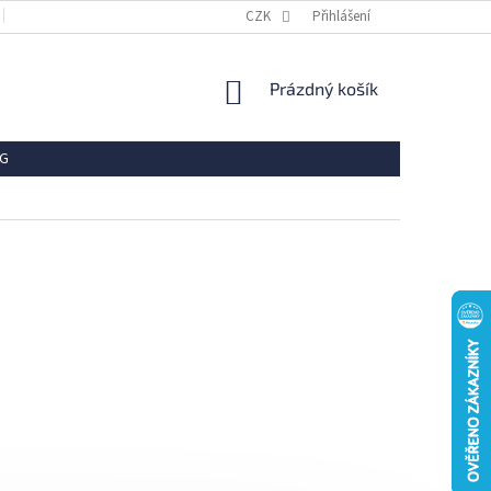
OBCHODNÍ PODMÍNKY
REKLAMACE
CZK
Přihlášení
VRÁCENÍ ZBOŽÍ
OCHR
NÁKUPNÍ
Prázdný košík
KOŠÍK
G