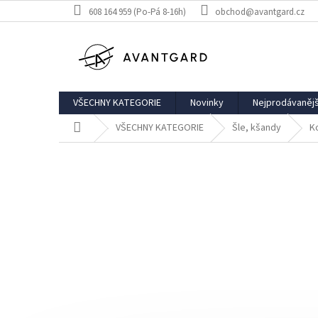
Přejít
608 164 959 (Po-Pá 8-16h)
obchod@avantgard.cz
na
obsah
VŠECHNY KATEGORIE
Novinky
Nejprodávanějš
Domů
VŠECHNY KATEGORIE
Šle, kšandy
K