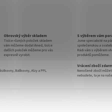
Obrovský výběr skladem
S výběrem vám por
Tisíce různých položek skladem
Jsme specialisté na p
vám můžeme dodat ihned, tisíce
společenskou a svateb
dalších položek můžeme pro vás
Rádi vám s výběrem v
expresně vyrobit.
produktů pomůžeme.
Vrácení zboží zdar
silkovny, Balíkovny, Alzy a PPL.
Nenošené zboží můžete 
nebudete, ta je na naše