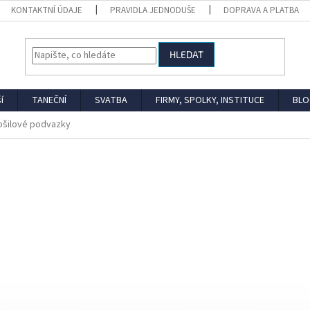
KONTAKTNÍ ÚDAJE
PRAVIDLA JEDNODUŠE
DOPRAVA A PLATBA
HLEDAT
í
TANEČNÍ
SVATBA
FIRMY, SPOLKY, INSTITUCE
BLO
ošilové podvazky