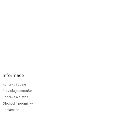
Z
á
p
a
Informace
t
Kontaktní údaje
í
Pravidla jednoduše
Doprava a platba
Obchodní podmínky
Reklamace