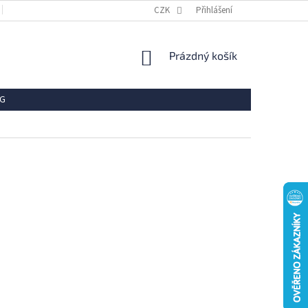
OBCHODNÍ PODMÍNKY
REKLAMACE
CZK
Přihlášení
VRÁCENÍ ZBOŽÍ
OCHR
NÁKUPNÍ
Prázdný košík
KOŠÍK
G