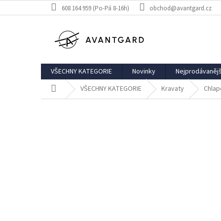
Přejít
608 164 959 (Po-Pá 8-16h)
obchod@avantgard.cz
na
obsah
VŠECHNY KATEGORIE
Novinky
Nejprodávanějš
Domů
VŠECHNY KATEGORIE
Kravaty
Chlap