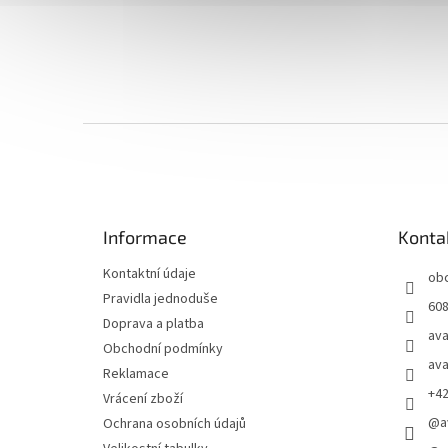
Z
á
p
a
t
Informace
Konta
í
Kontaktní údaje
ob
Pravidla jednoduše
608
Doprava a platba
ava
Obchodní podmínky
ava
Reklamace
+4
Vrácení zboží
@a
Ochrana osobních údajů