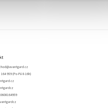
kt
chod
@
avantgard.cz
 164 959 (Po-Pá 8-16h)
ntgard.cz
ntgardcz
20608164959
vantgardcz