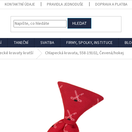
KONTAKTNÍ ÚDAJE
PRAVIDLA JEDNODUŠE
DOPRAVA A PLATBA
HLEDAT
í
TANEČNÍ
SVATBA
FIRMY, SPOLKY, INSTITUCE
BLO
ecké kravaty kratší
Chlapecká kravata, 558-19102, Čevená/hokej