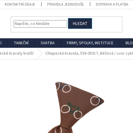
KONTAKTNÍ ÚDAJE
PRAVIDLA JEDNODUŠE
DOPRAVA A PLATBA
HLEDAT
í
TANEČNÍ
SVATBA
FIRMY, SPOLKY, INSTITUCE
BLO
ecké kravaty kratší
Chlapecká kravata, 558-05017, Béžová / vzor cykl