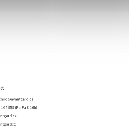
kt
chod
@
avantgard.cz
 164 959 (Po-Pá 8-16h)
ntgard.cz
ntgardcz