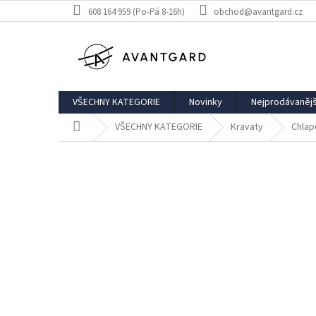
Přejít
608 164 959 (Po-Pá 8-16h)
obchod@avantgard.cz
na
obsah
VŠECHNY KATEGORIE
Novinky
Nejprodávanějš
Domů
VŠECHNY KATEGORIE
Kravaty
Chlap