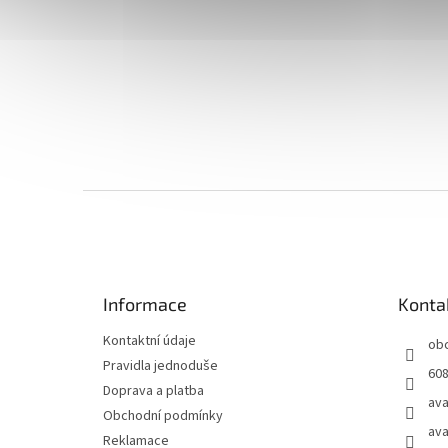
Z
á
p
a
t
Informace
Konta
í
Kontaktní údaje
ob
Pravidla jednoduše
608
Doprava a platba
ava
Obchodní podmínky
ava
Reklamace