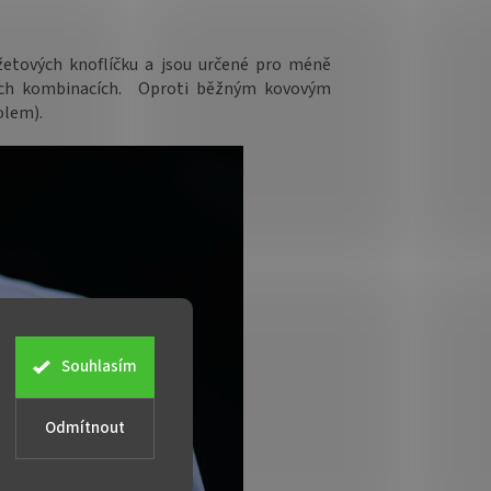
etových knoflíčku a jsou určené pro méně
vných kombinacích. Oproti běžným kovovým
olem).
Souhlasím
Odmítnout