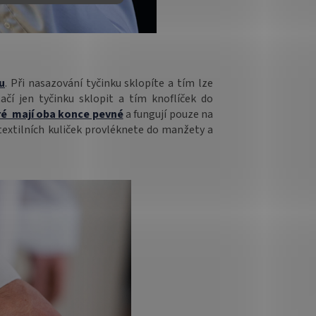
u
. Při nasazování tyčinku sklopíte a tím lze
čí jen tyčinku sklopit a tím knoflíček do
ré mají oba konce pevné
a fungují pouze na
textilních kuliček provléknete do manžety a