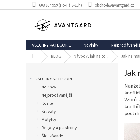
Přejít
608 164 959 (Po-Pá 8-16h)
obchod@avantgard.cz
na
obsah
VŠECHNY KATEGORIE
Novinky
Nejprodávanějš
Domů
BLOG
Návody, jak na to...
Jak na ma
P
Jak 
o
Přeskočit
s
VŠECHNY KATEGORIE
kategorie
Manžet
t
Novinky
knoflíč
r
Nejprodávanější
Vzorů 
a
Košile
knoflí
n
Kravaty
podtrhn
n
Motýlky
í
p
Regaty a plastrony
a
Šle, kšandy