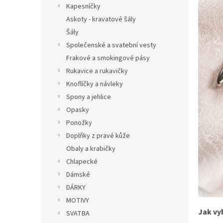
n
Kapesníčky
e
Askoty - kravatové šály
l
Šály
Společenské a svatební vesty
Frakové a smokingové pásy
Rukavice a rukavičky
Knoflíčky a návleky
Spony a jehlice
Opasky
Ponožky
Doplňky z pravé kůže
Obaly a krabičky
Chlapecké
Dámské
DÁRKY
MOTIVY
Jak vy
SVATBA