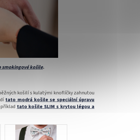
do smokingové košile
.
 běžných košilí s kulatými knoflíčky zahnutou
odí
tato modrá košile se speciální úpravu
apříklad
tato košile SLIM s krytou légou a