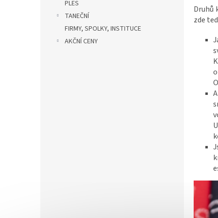
PLES
Druhů k
TANEČNÍ
zde ted
FIRMY, SPOLKY, INSTITUCE
J
AKČNÍ CENY
s
K
o
O
A
s
v
U
k
J
k
e