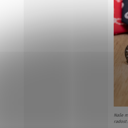
Naše m
radost 