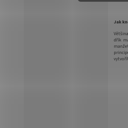
Jak kn
Většin
dřík m
manžet
princip
vytvoří