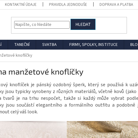
KONTAKTNÍ ÚDAJE
PRAVIDLA JEDNODUŠE
DOPRAVA A PLATBA
HLEDAT
í
TANEČNÍ
SVATBA
FIRMY, SPOLKY, INSTITUCE
BLO
nžetové knoflíčky
na manžetové knoflíčky
ový knoflíček je pánský ozdobný šperk, který se používá k uzá
ky jsou typicky vyrobeny z různých materiálů, včetně kovů (jako j
a tvarů je na trhu nespočet, takže si každý může vybrat pod
čky jsou součástí elegantního a formálního outfitu a podobně 
out celý váš look.