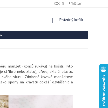
OBCHODNÍ PODMÍNKY
REKLAMACE
CZK
Přihlášení
VRÁCENÍ ZBOŽÍ
OCHR
NÁKUPNÍ
Prázdný košík
KOŠÍK
G
věru manžet (konců rukávu) na košili. Tyto
e stříbro nebo zlato), dřeva, skla či plastu.
le svého vkusu. Zdobené kovové manžetové
jako spony na kravatu dokáží ozvláštnit a