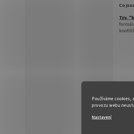
Co jso
Tzv. "
formál
knoflíč
Používáme cookies, a
provozu webu neustál
Nastavení