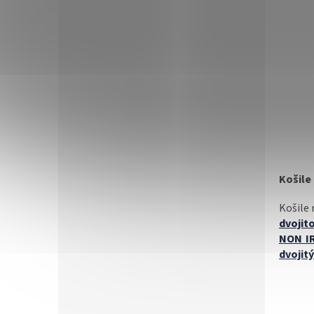
Košile
Košile 
dvojit
NON I
dvojit