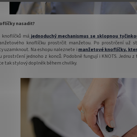
oflíčky nasadit?
a knoflíčků má
jednoduchý mechanismus se sklopnou tyčinko
anžetového knoflíčku prostrčit manžetou. Po prostrčení už sta
y uzamknout. Na eshopu naleznete i
manžetové knoflíčky, kte
u prostrčení jednoho z konců. Podobně fungují i KNOTS. Jednu z 
te tak stylový doplněk během chvilky.