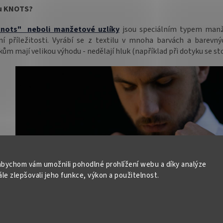
u KNOTS?
knots" neboli manžetové uzlíky
jsou speciálním typem manž
ní příležitosti. Vyrábí se z textilu v mnoha barvách a bare
kům mají velikou výhodu - nedělají hluk (například při dotyku se st
bychom vám umožnili pohodlné prohlížení webu a díky analýze
e zlepšovali jeho funkce, výkon a použitelnost.