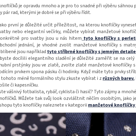
noflíčků je opravdu mnoho a je pro to snadné při výběru sáhnou 
y pár rad, kterými je dobré se při výběru řídit.
ako první je důležité určit příležitost, na kterou knoflíčky vynes
vatby nebo elegantní večírky, můžete vybírat manžetové knoflí
onkrétně pro svatby jsou u nás hitem
tyto knoflíčky s perlet
bchodní jednání, je vhodné zvolit manžetové knoflíčky s ma
blíbené jsou například
tyto stříbrné knoflíčky s jemným detai
byste docílili elegantního sladění je důležité zaměřit se na cel
nubní prstýnky jsou ve zlatě, zvolte zlaté manžetové knoflíčky 
odícím prvkem spona pásku či hodinky. Když máte tyto prvky stříb
 tohoto méně formálního stylu zkuste vybírat i z
různých barev.
ošile či kapesníčku.
ste vášnivý fotbalista, rybář, cyklista či hasič? Tyto zájmy a mn
noflíčků. Můžete tak svůj look ozvláštnit něčím osobitým, jako
shopu tyto knoflíčky naleznete v kategorii
manžetové knoflíčky 