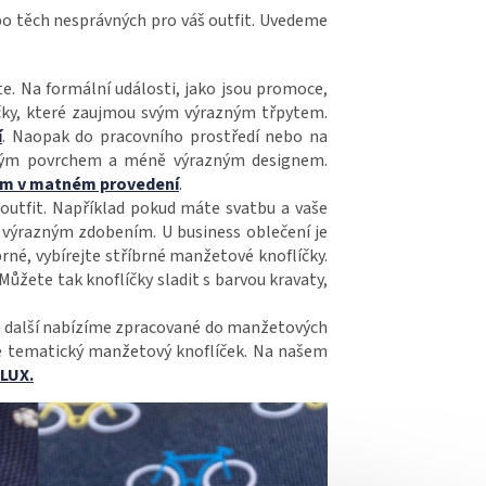
po těch nesprávných pro váš outfit. Uvedeme
ete. Na formální události, jako jsou promoce,
čky, které zaujmou svým výrazným třpytem.
í
. Naopak do pracovního prostředí nebo na
tným povrchem a méně výrazným designem.
lem v matném provedení
.
ý outfit. Například pokud máte svatbu a vaše
s výrazným zdobením. U business oblečení je
rné, vybírejte stříbrné manžetové knoflíčky.
Můžete tak knoflíčky sladit s barvou kravaty,
ohé další nabízíme zpracované do manžetových
 je tematický manžetový knoflíček. Na našem
LUX.