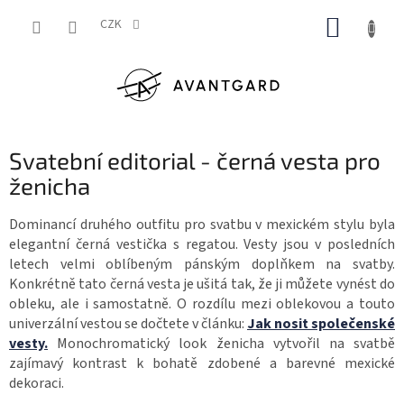
Přejít
NÁKUP
na
CZK
obsah
KOŠÍK
Svatební editorial - černá vesta pro
ženicha
Dominancí druhého outfitu pro svatbu v mexickém stylu byla
elegantní černá vestička s regatou. Vesty jsou v posledních
letech velmi oblíbeným pánským doplňkem na svatby.
Konkrétně tato černá vesta je ušitá tak, že ji můžete vynést do
obleku, ale i samostatně. O rozdílu mezi oblekovou a touto
univerzální vestou se dočtete v článku:
Jak nosit společenské
vesty.
Monochromatický look ženicha vytvořil na svatbě
zajímavý kontrast k bohatě zdobené a barevné mexické
dekoraci.