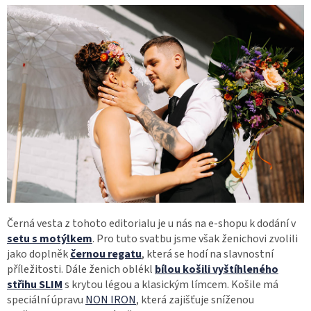
Černá vesta z tohoto editorialu je u nás na e-shopu k dodání v
setu s motýlkem
. Pro tuto svatbu jsme však ženichovi zvolili
jako doplněk
černou regatu
, která se hodí na slavnostní
příležitosti. Dále ženich oblékl
bílou košili
vyštíhleného
střihu SLIM
s krytou légou a klasickým límcem. Košile má
speciální úpravu
NON IRON
, která zajišťuje sníženou