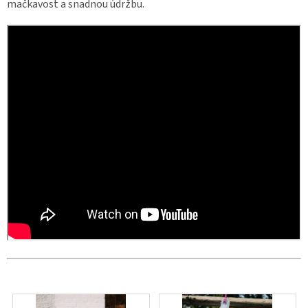
mačkavost a snadnou údržbu.