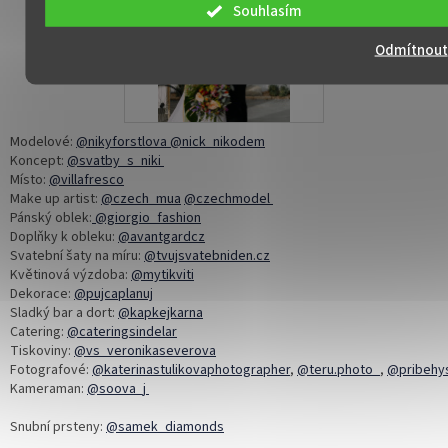
Souhlasím
Odmítnout
Modelové:
@nikyforstlova
@nick_nikodem
Koncept:
@svatby_s_niki
Místo:
@villafresco
Make up artist:
@czech_mua
@czechmodel
Pánský oblek:
@giorgio_fashion
Doplňky k obleku:
@avantgardcz
Svatební šaty na míru:
@tvujsvatebniden.cz
Květinová výzdoba:
@mytikviti
Dekorace:
@pujcaplanuj
Sladký bar a dort:
@kapkejkarna
Catering:
@cateringsindelar
Tiskoviny:
@vs_veronikaseverova
Fotografové:
@katerinastulikovaphotographer
,
@teru.photo_
,
@pribehy
Kameraman:
@soova_j
Snubn
í prsteny:
@samek_diamonds