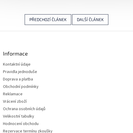
PŘEDCHOZÍ ČLÁNEK
DALŠÍ ČLÁNEK
Z
á
p
a
Informace
t
Kontaktní údaje
í
Pravidla jednoduše
Doprava a platba
Obchodní podmínky
Reklamace
Vrácení zboží
Ochrana osobních údajů
Velikostní tabulky
Hodnocení obchodu
Rezervace termínu zkoušky