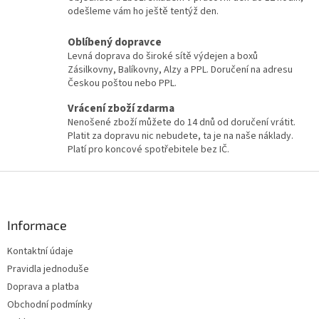
odešleme vám ho ještě tentýž den.
Oblíbený dopravce
Levná doprava do široké sítě výdejen a boxů
Zásilkovny, Balíkovny, Alzy a PPL. Doručení na adresu
Českou poštou nebo PPL.
Vrácení zboží zdarma
Nenošené zboží můžete do 14 dnů od doručení vrátit.
Platit za dopravu nic nebudete, ta je na naše náklady.
Platí pro koncové spotřebitele bez IČ.
Z
á
p
a
Informace
t
Kontaktní údaje
í
Pravidla jednoduše
Doprava a platba
Obchodní podmínky