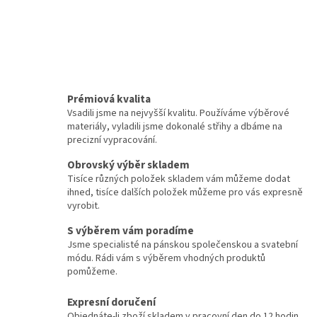
Prémiová kvalita
Vsadili jsme na nejvyšší kvalitu. Používáme výběrové
materiály, vyladili jsme dokonalé střihy a dbáme na
precizní vypracování.
Obrovský výběr skladem
Tisíce různých položek skladem vám můžeme dodat
ihned, tisíce dalších položek můžeme pro vás expresně
vyrobit.
S výběrem vám poradíme
Jsme specialisté na pánskou společenskou a svatební
módu. Rádi vám s výběrem vhodných produktů
pomůžeme.
Expresní doručení
Objednáte-li zboží skladem v pracovní den do 12 hodin,