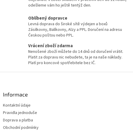
odešleme vám ho ještě tentýž den.
Oblíbený dopravce
Levná doprava do široké sítě výdejen a boxů
Zásilkovny, Balíkovny, Alzy a PPL. Doručení na adresu
Českou poštou nebo PPL.
Vrácení zboží zdarma
Nenošené zboží můžete do 14 dnů od doručení vrátit.
Platit za dopravu nic nebudete, ta je na naše náklady.
Platí pro koncové spotřebitele bez IČ.
Z
á
p
a
Informace
t
Kontaktní údaje
í
Pravidla jednoduše
Doprava a platba
Obchodní podmínky