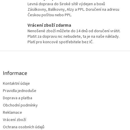
Levná doprava do široké sítě výdejen a boxů
Zásilkovny, Balíkovny, Alzy a PPL. Doručení na adresu
Českou poštou nebo PPL.
Vrácení zboží zdarma
Nenošené zboží můžete do 14 dnů od doručení vrátit.
Platit za dopravu nic nebudete, ta je na naše náklady.
Platí pro koncové spotřebitele bez IČ.
Z
á
p
a
Informace
t
Kontaktní údaje
í
Pravidla jednoduše
Doprava a platba
Obchodní podmínky
Reklamace
Vrácení zboží
Ochrana osobních údajů