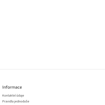
Z
á
p
a
Informace
t
Kontaktní údaje
í
Pravidla jednoduše