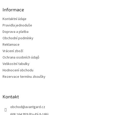
p
a
Informace
t
Kontaktní údaje
í
Pravidla jednoduše
Doprava a platba
Obchodní podmínky
Reklamace
Vrácení zboží
Ochrana osobních údajů
Velikostní tabulky
Hodnocení obchodu
Rezervace termínu zkoušky
Kontakt
obchod
@
avantgard.cz
608 164 959 (Po-Pá 8-16h)