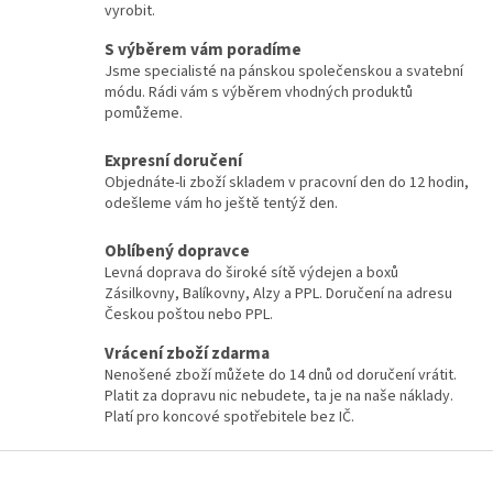
vyrobit.
S výběrem vám poradíme
Jsme specialisté na pánskou společenskou a svatební
módu. Rádi vám s výběrem vhodných produktů
pomůžeme.
Expresní doručení
Objednáte-li zboží skladem v pracovní den do 12 hodin,
odešleme vám ho ještě tentýž den.
Oblíbený dopravce
Levná doprava do široké sítě výdejen a boxů
Zásilkovny, Balíkovny, Alzy a PPL. Doručení na adresu
Českou poštou nebo PPL.
Vrácení zboží zdarma
Nenošené zboží můžete do 14 dnů od doručení vrátit.
Platit za dopravu nic nebudete, ta je na naše náklady.
Platí pro koncové spotřebitele bez IČ.
Z
á