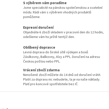
S výběrem vám poradíme
Jsme specialisté na pánskou společenskou a svatební
módu. Rádi vám s výběrem vhodných produktů
pomůžeme.
Expresní doručení
Objednáte-li zboží skladem v pracovní den do 12 hodin,
odešleme vám ho ještě tentýž den.
Oblíbený dopravce
Levná doprava do široké sítě výdejen a boxů
Zásilkovny, Balíkovny, Alzy a PPL. Doručení na adresu
Českou poštou nebo PPL.
Vrácení zboží zdarma
Nenošené zboží můžete do 14 dnů od doručení vrátit.
Platit za dopravu nic nebudete, ta je na naše náklady.
Platí pro koncové spotřebitele bez IČ.
Z
á
p