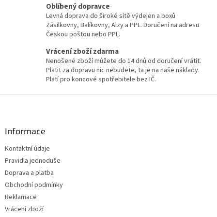
Oblíbený dopravce
Levná doprava do široké sítě výdejen a boxů
Zásilkovny, Balíkovny, Alzy a PPL. Doručení na adresu
Českou poštou nebo PPL.
Vrácení zboží zdarma
Nenošené zboží můžete do 14 dnů od doručení vrátit.
Platit za dopravu nic nebudete, ta je na naše náklady.
Platí pro koncové spotřebitele bez IČ.
Z
á
p
a
Informace
t
Kontaktní údaje
í
Pravidla jednoduše
Doprava a platba
Obchodní podmínky
Reklamace
Vrácení zboží