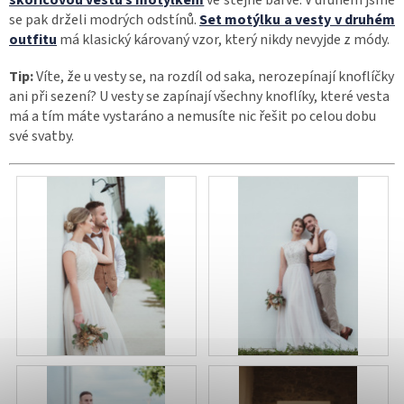
skořicovou vestu s motýlkem
ve stejné barvě. V druhém jsme
se pak drželi modrých odstínů.
Set motýlku a vesty v druhém
outfitu
má klasický károvaný vzor, který nikdy nevyjde z módy.
Tip:
Víte, že u vesty se, na rozdíl od saka, nerozepínají knoflíčky
ani při sezení? U vesty se zapínají všechny knoflíky, které vesta
má a tím máte vystaráno a nemusíte nic řešit po celou dobu
své svatby.