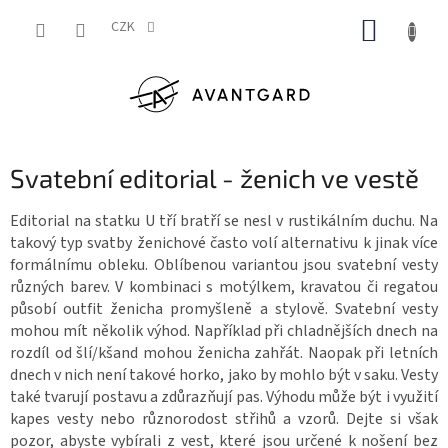
Přejít
NÁKUP
na
CZK
obsah
KOŠÍK
Svatební editorial - ženich ve vestě
Editorial na statku U tří bratří se nesl v rustikálním duchu. Na
takový typ svatby ženichové často volí alternativu k jinak více
formálnímu obleku. Oblíbenou variantou jsou svatební vesty
různých barev. V kombinaci s motýlkem, kravatou či regatou
působí outfit ženicha promyšleně a stylově. Svatební vesty
mohou mít několik výhod. Například při chladnějších dnech na
rozdíl od šlí/kšand mohou ženicha zahřát. Naopak při letních
dnech v nich není takové horko, jako by mohlo být v saku. Vesty
také tvarují postavu a zdůrazňují pas. Výhodu může být i využití
kapes vesty nebo různorodost střihů a vzorů. Dejte si však
pozor, abyste vybírali z vest, které jsou určené k nošení bez