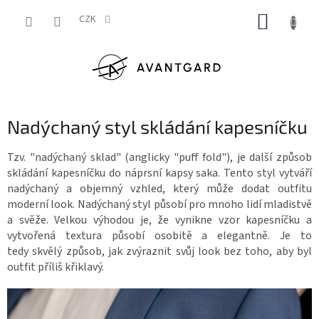
Přejít
NÁKUP
na
CZK
obsah
KOŠÍK
Nadýchaný styl skládání kapesníčku
Tzv. "nadýchaný sklad" (anglicky "puff fold"), je další způsob
skládání kapesníčku do náprsní kapsy saka. Tento styl vytváří
nadýchaný a objemný vzhled, který může dodat outfitu
moderní look.
Nadýchaný styl působí pro mnoho lidí mladistvě
a svěže. Velkou výhodou je, že vynikne vzor kapesníčku a
vytvořená textura působí osobitě a elegantně. Je to
tedy skvělý způsob, jak zvýraznit svůj look bez toho, aby byl
outfit příliš křiklavý.