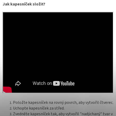
Jak kapesníček složit?
Položte kapesníček na rovný povrch, aby vytvořil čtverec.
Uchopte kapesníček za střed.
Zvedněte kapesníček tak, aby vytvořil "nadýchaný" tvar v