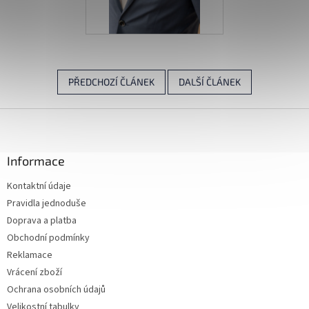
PŘEDCHOZÍ ČLÁNEK
DALŠÍ ČLÁNEK
Z
á
p
a
Informace
t
Kontaktní údaje
í
Pravidla jednoduše
Doprava a platba
Obchodní podmínky
Reklamace
Vrácení zboží
Ochrana osobních údajů
Velikostní tabulky