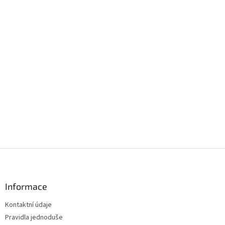
Z
á
p
a
Informace
t
Kontaktní údaje
í
Pravidla jednoduše