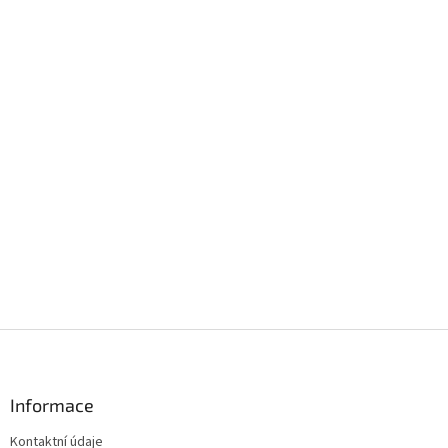
Z
á
p
a
Informace
t
Kontaktní údaje