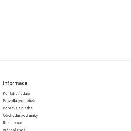
Z
á
p
a
Informace
t
Kontaktní údaje
í
Pravidla jednoduše
Doprava a platba
Obchodní podmínky
Reklamace
Vrácení zboží