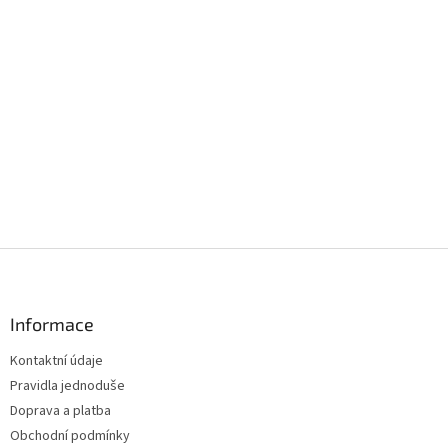
Z
á
p
a
Informace
t
Kontaktní údaje
í
Pravidla jednoduše
Doprava a platba
Obchodní podmínky