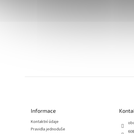
Z
á
p
a
t
Informace
Konta
í
Kontaktní údaje
ob
Pravidla jednoduše
608