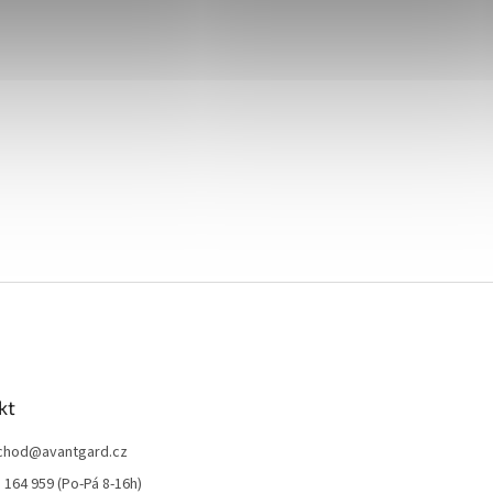
kt
chod
@
avantgard.cz
 164 959 (Po-Pá 8-16h)