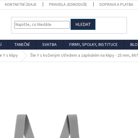
KONTAKTNÍ ÚDAJE
PRAVIDLA JEDNODUŠE
DOPRAVA A PLATBA
HLEDAT
í
TANEČNÍ
SVATBA
FIRMY, SPOLKY, INSTITUCE
BLO
e Y s klipy
Šle Y s koženým středem a zapínáním na klipy - 25 mm, 8