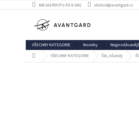
Přejít
608 164 959 (Po-Pá 8-16h)
obchod@avantgard.cz
na
obsah
VŠECHNY KATEGORIE
Novinky
Nejprodávanějš
Domů
VŠECHNY KATEGORIE
Šle, kšandy
Šl