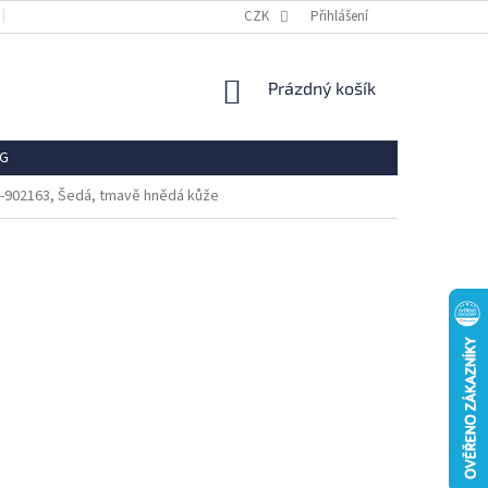
OBCHODNÍ PODMÍNKY
REKLAMACE
CZK
Přihlášení
VRÁCENÍ ZBOŽÍ
OCHR
NÁKUPNÍ
Prázdný košík
KOŠÍK
G
67-902163, Šedá, tmavě hnědá kůže