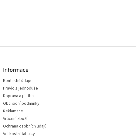
Z
á
p
a
Informace
t
Kontaktní údaje
í
Pravidla jednoduše
Doprava a platba
Obchodní podmínky
Reklamace
Vrácení zboží
Ochrana osobních údajů
Velikostní tabulky