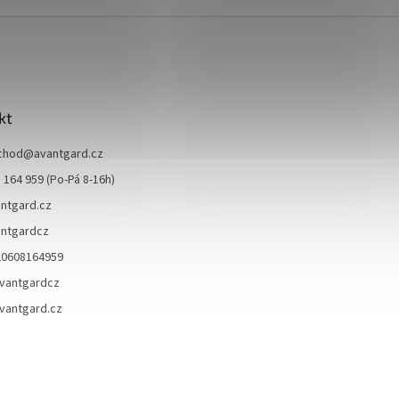
kt
chod
@
avantgard.cz
 164 959 (Po-Pá 8-16h)
ntgard.cz
ntgardcz
20608164959
vantgardcz
vantgard.cz