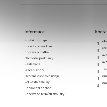
Z
á
p
a
t
Informace
Konta
í
Kontaktní údaje
ob
Pravidla jednoduše
608
Doprava a platba
ava
Obchodní podmínky
ava
Reklamace
+4
Vrácení zboží
@a
Ochrana osobních údajů
Velikostní tabulky
@a
Hodnocení obchodu
Rezervace termínu zkoušky