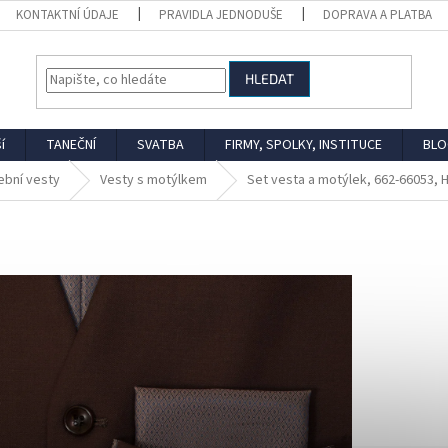
KONTAKTNÍ ÚDAJE
PRAVIDLA JEDNODUŠE
DOPRAVA A PLATBA
HLEDAT
í
TANEČNÍ
SVATBA
FIRMY, SPOLKY, INSTITUCE
BLO
ební vesty
Vesty s motýlkem
Set vesta a motýlek, 662-66053, 