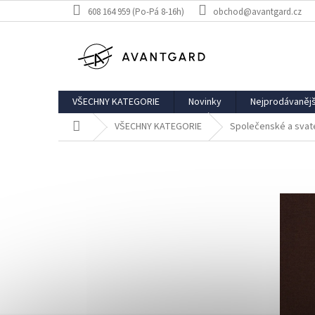
Přejít
608 164 959 (Po-Pá 8-16h)
obchod@avantgard.cz
na
obsah
VŠECHNY KATEGORIE
Novinky
Nejprodávanějš
Domů
VŠECHNY KATEGORIE
Společenské a svat