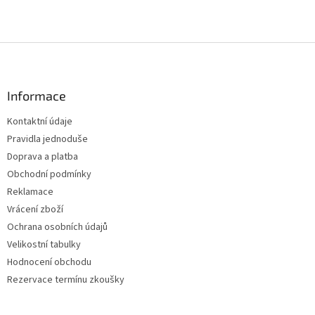
Z
á
p
a
Informace
t
Kontaktní údaje
í
Pravidla jednoduše
Doprava a platba
Obchodní podmínky
Reklamace
Vrácení zboží
Ochrana osobních údajů
Velikostní tabulky
Hodnocení obchodu
Rezervace termínu zkoušky