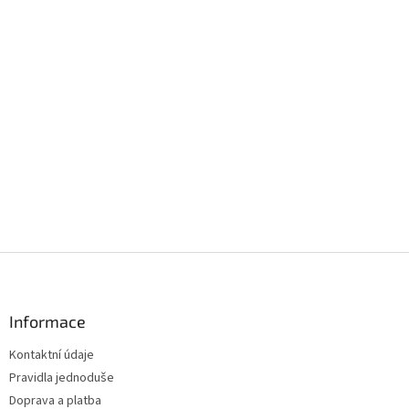
Z
á
p
a
Informace
t
Kontaktní údaje
í
Pravidla jednoduše
Doprava a platba