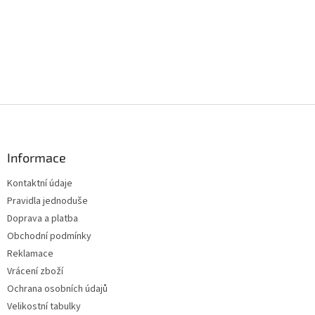
Z
á
p
a
Informace
t
Kontaktní údaje
í
Pravidla jednoduše
Doprava a platba
Obchodní podmínky
Reklamace
Vrácení zboží
Ochrana osobních údajů
Velikostní tabulky