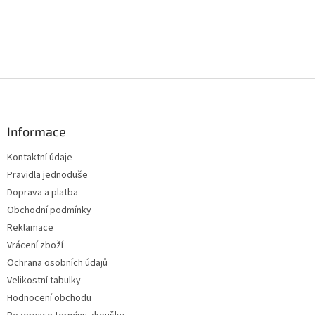
Z
á
p
a
Informace
t
Kontaktní údaje
í
Pravidla jednoduše
Doprava a platba
Obchodní podmínky
Reklamace
Vrácení zboží
Ochrana osobních údajů
Velikostní tabulky
Hodnocení obchodu