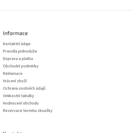
Z
á
p
a
Informace
t
Kontaktní údaje
í
Pravidla jednoduše
Doprava a platba
Obchodní podmínky
Reklamace
Vrácení zboží
Ochrana osobních údajů
Velikostní tabulky
Hodnocení obchodu
Rezervace termínu zkoušky