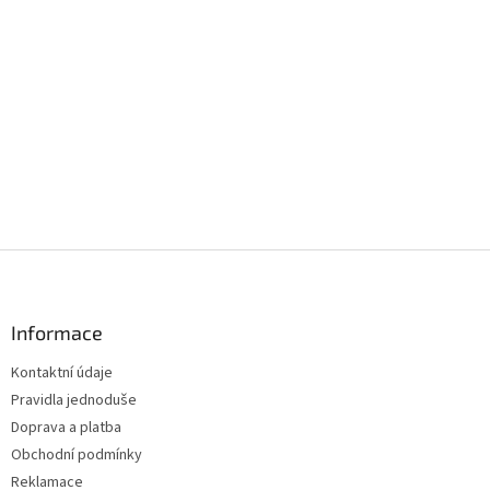
Z
á
p
a
Informace
t
Kontaktní údaje
í
Pravidla jednoduše
Doprava a platba
Obchodní podmínky
Reklamace