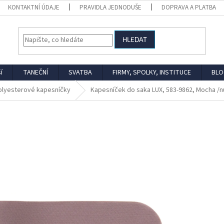
KONTAKTNÍ ÚDAJE
PRAVIDLA JEDNODUŠE
DOPRAVA A PLATBA
HLEDAT
í
TANEČNÍ
SVATBA
FIRMY, SPOLKY, INSTITUCE
BLO
olyesterové kapesníčky
Kapesníček do saka LUX, 583-9862, Mocha /