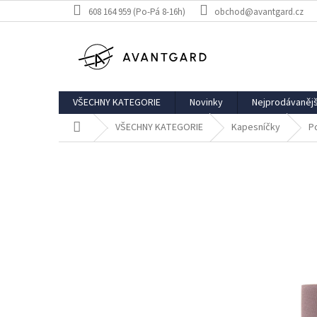
Přejít
608 164 959 (Po-Pá 8-16h)
obchod@avantgard.cz
na
obsah
VŠECHNY KATEGORIE
Novinky
Nejprodávanějš
Domů
VŠECHNY KATEGORIE
Kapesníčky
P