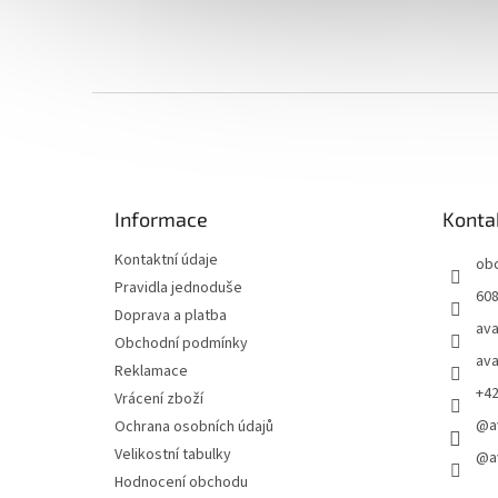
Z
á
p
a
t
Informace
Konta
í
Kontaktní údaje
ob
Pravidla jednoduše
608
Doprava a platba
ava
Obchodní podmínky
ava
Reklamace
+4
Vrácení zboží
@a
Ochrana osobních údajů
Velikostní tabulky
@a
Hodnocení obchodu