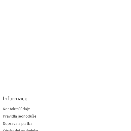
Z
á
p
a
Informace
t
Kontaktní údaje
í
Pravidla jednoduše
Doprava a platba