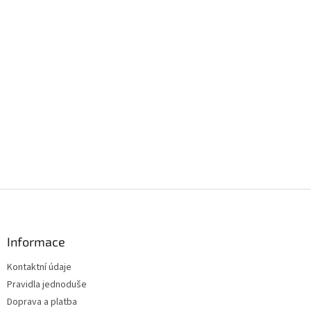
Z
á
p
a
Informace
t
Kontaktní údaje
í
Pravidla jednoduše
Doprava a platba