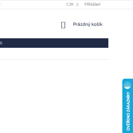
OBCHODNÍ PODMÍNKY
REKLAMACE
CZK
Přihlášení
VRÁCENÍ ZBOŽÍ
OCHR
NÁKUPNÍ
Prázdný košík
KOŠÍK
G