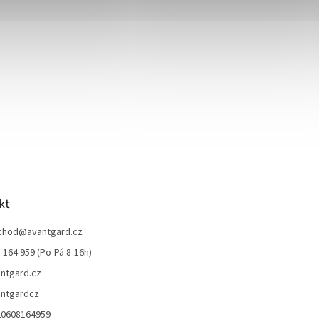
kt
chod
@
avantgard.cz
 164 959 (Po-Pá 8-16h)
ntgard.cz
ntgardcz
20608164959