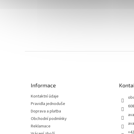
Z
á
p
a
t
Informace
Konta
í
Kontaktní údaje
ob
Pravidla jednoduše
608
Doprava a platba
ava
Obchodní podmínky
ava
Reklamace
+4
Vrácení zboží