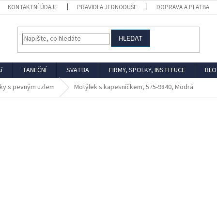
KONTAKTNÍ ÚDAJE
PRAVIDLA JEDNODUŠE
DOPRAVA A PLATBA
HLEDAT
í
TANEČNÍ
SVATBA
FIRMY, SPOLKY, INSTITUCE
BLO
ky s pevným uzlem
Motýlek s kapesníčkem, 575-9840, Modrá