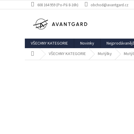
Přejít
608 164 959 (Po-Pá 8-16h)
obchod@avantgard.cz
na
obsah
VŠECHNY KATEGORIE
Novinky
Nejprodávanějš
Domů
VŠECHNY KATEGORIE
Motýlky
Motýl