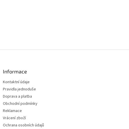
Z
á
p
a
Informace
t
Kontaktní údaje
í
Pravidla jednoduše
Doprava a platba
Obchodní podmínky
Reklamace
Vrácení zboží
Ochrana osobních údajů