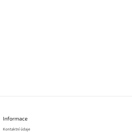
Z
á
p
a
Informace
t
Kontaktní údaje
í