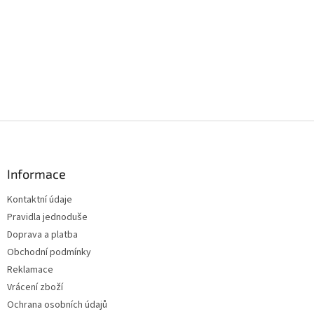
Z
á
p
a
Informace
t
Kontaktní údaje
í
Pravidla jednoduše
Doprava a platba
Obchodní podmínky
Reklamace
Vrácení zboží
Ochrana osobních údajů