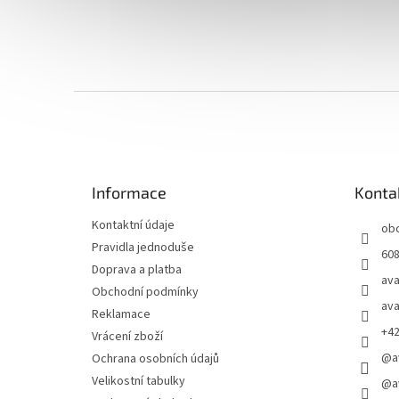
Z
á
p
a
t
Informace
Konta
í
Kontaktní údaje
ob
Pravidla jednoduše
608
Doprava a platba
ava
Obchodní podmínky
ava
Reklamace
+4
Vrácení zboží
@a
Ochrana osobních údajů
Velikostní tabulky
@a