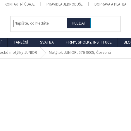
KONTAKTNÍ ÚDAJE
PRAVIDLA JEDNODUŠE
DOPRAVA A PLATBA
HLEDAT
í
TANEČNÍ
SVATBA
FIRMY, SPOLKY, INSTITUCE
BLO
ecké motýlky JUNIOR
Motýlek JUNIOR, 576-9005, Červená