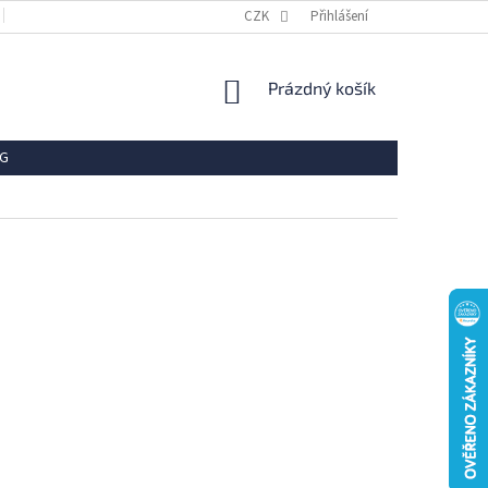
OBCHODNÍ PODMÍNKY
REKLAMACE
CZK
Přihlášení
VRÁCENÍ ZBOŽÍ
OCHR
NÁKUPNÍ
Prázdný košík
KOŠÍK
G