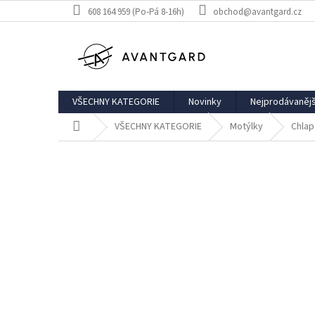
Přejít
608 164 959 (Po-Pá 8-16h)
obchod@avantgard.cz
na
obsah
VŠECHNY KATEGORIE
Novinky
Nejprodávanějš
Domů
VŠECHNY KATEGORIE
Motýlky
Chlap