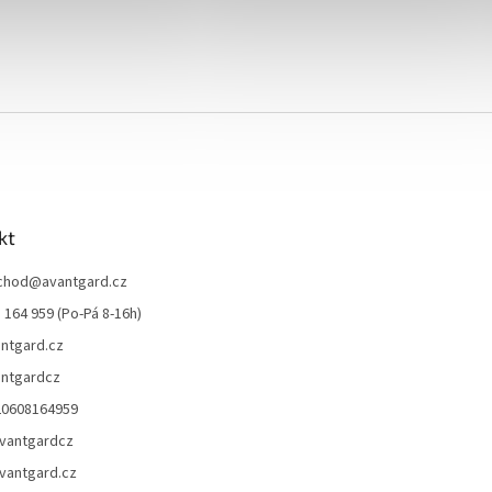
kt
chod
@
avantgard.cz
 164 959 (Po-Pá 8-16h)
ntgard.cz
ntgardcz
20608164959
vantgardcz
vantgard.cz