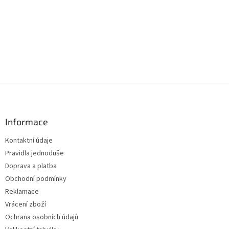
Z
á
p
a
Informace
t
Kontaktní údaje
í
Pravidla jednoduše
Doprava a platba
Obchodní podmínky
Reklamace
Vrácení zboží
Ochrana osobních údajů