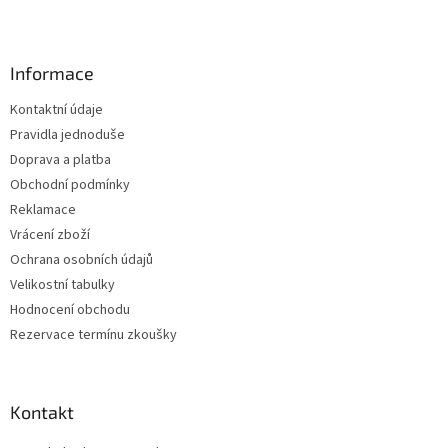
Z
á
p
a
Informace
t
Kontaktní údaje
í
Pravidla jednoduše
Doprava a platba
Obchodní podmínky
Reklamace
Vrácení zboží
Ochrana osobních údajů
Velikostní tabulky
Hodnocení obchodu
Rezervace termínu zkoušky
Kontakt