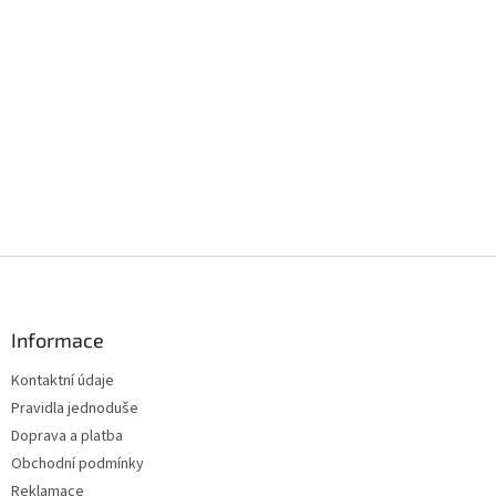
Z
á
p
a
Informace
t
Kontaktní údaje
í
Pravidla jednoduše
Doprava a platba
Obchodní podmínky
Reklamace