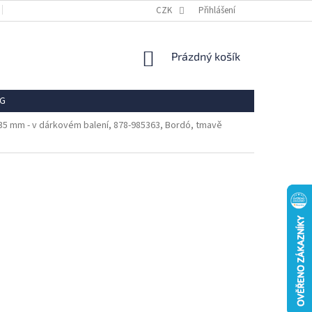
OBCHODNÍ PODMÍNKY
REKLAMACE
CZK
Přihlášení
VRÁCENÍ ZBOŽÍ
OCHR
NÁKUPNÍ
Prázdný košík
KOŠÍK
G
 35 mm - v dárkovém balení, 878-985363, Bordó, tmavě