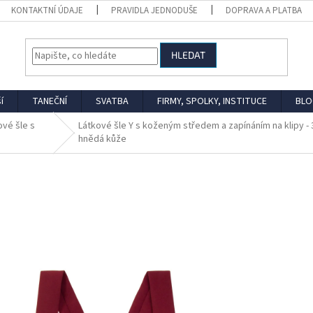
KONTAKTNÍ ÚDAJE
PRAVIDLA JEDNODUŠE
DOPRAVA A PLATBA
HLEDAT
í
TANEČNÍ
SVATBA
FIRMY, SPOLKY, INSTITUCE
BLO
ové šle s
Látkové šle Y s koženým středem a zapínáním na klipy -
hnědá kůže