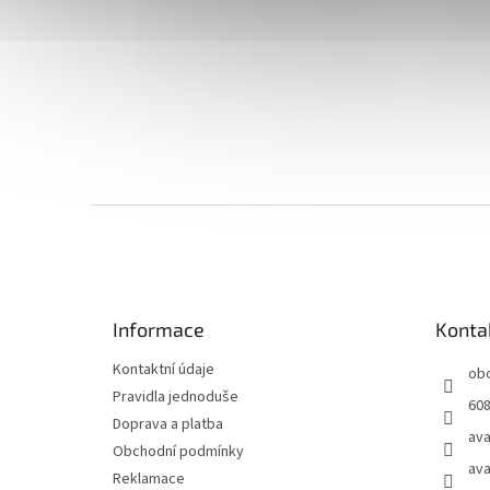
Z
á
p
a
t
Informace
Konta
í
Kontaktní údaje
ob
Pravidla jednoduše
608
Doprava a platba
ava
Obchodní podmínky
ava
Reklamace