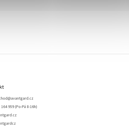
kt
chod
@
avantgard.cz
 164 959 (Po-Pá 8-16h)
ntgard.cz
ntgardcz