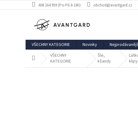
Přejít
608 164 959 (Po-Pá 8-16h)
obchod@avantgard.cz
na
obsah
VŠECHNY KATEGORIE
Novinky
Nejprodávanějš
VŠECHNY
Šle,
Látk
Domů
KATEGORIE
kšandy
klipy