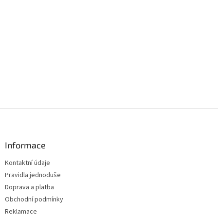
Z
á
p
a
Informace
t
Kontaktní údaje
í
Pravidla jednoduše
Doprava a platba
Obchodní podmínky
Reklamace