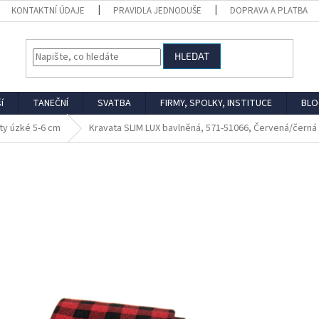
KONTAKTNÍ ÚDAJE
PRAVIDLA JEDNODUŠE
DOPRAVA A PLATBA
HLEDAT
í
TANEČNÍ
SVATBA
FIRMY, SPOLKY, INSTITUCE
BLO
ty úzké 5-6 cm
Kravata SLIM LUX bavlněná, 571-51066, Červená/černá