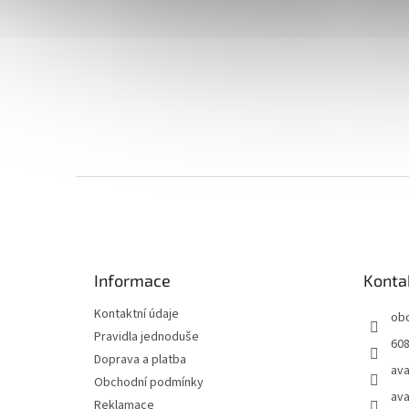
Z
á
p
a
t
Informace
Konta
í
Kontaktní údaje
ob
Pravidla jednoduše
608
Doprava a platba
ava
Obchodní podmínky
ava
Reklamace