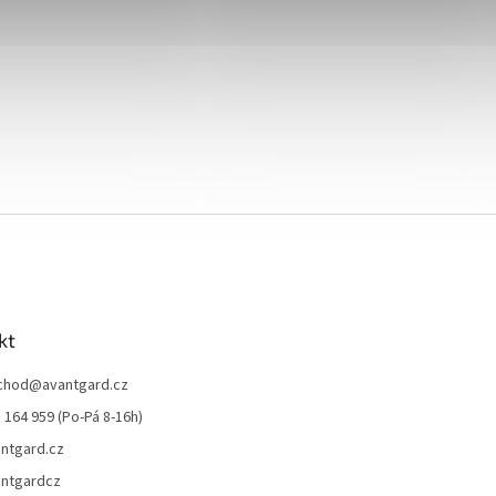
kt
chod
@
avantgard.cz
 164 959 (Po-Pá 8-16h)
ntgard.cz
ntgardcz