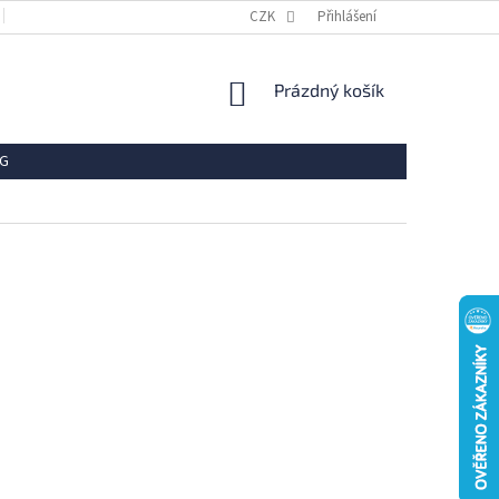
OBCHODNÍ PODMÍNKY
REKLAMACE
CZK
Přihlášení
VRÁCENÍ ZBOŽÍ
OCHR
NÁKUPNÍ
Prázdný košík
KOŠÍK
G