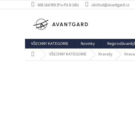
Přejít
608 164 959 (Po-Pá 8-16h)
obchod@avantgard.cz
na
obsah
VŠECHNY KATEGORIE
Novinky
Nejprodávanějš
Domů
VŠECHNY KATEGORIE
Kravaty
Krava