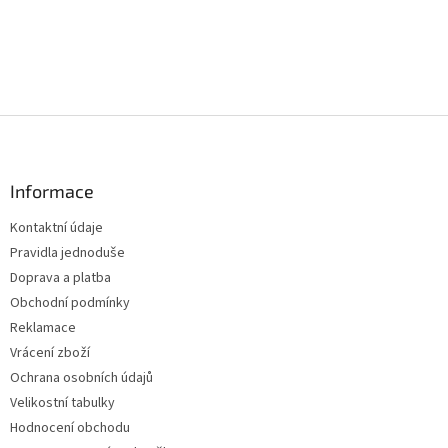
Z
á
p
a
Informace
t
Kontaktní údaje
í
Pravidla jednoduše
Doprava a platba
Obchodní podmínky
Reklamace
Vrácení zboží
Ochrana osobních údajů
Velikostní tabulky
Hodnocení obchodu