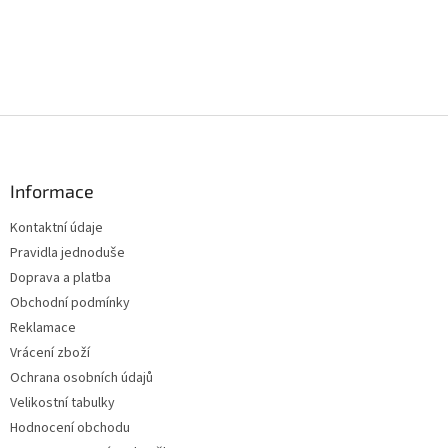
Z
á
p
a
Informace
t
Kontaktní údaje
í
Pravidla jednoduše
Doprava a platba
Obchodní podmínky
Reklamace
Vrácení zboží
Ochrana osobních údajů
Velikostní tabulky
Hodnocení obchodu