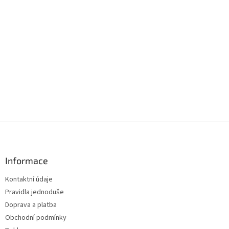
Z
á
p
a
Informace
t
Kontaktní údaje
í
Pravidla jednoduše
Doprava a platba
Obchodní podmínky