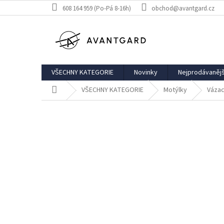
Přejít
608 164 959 (Po-Pá 8-16h)
obchod@avantgard.cz
na
obsah
VŠECHNY KATEGORIE
Novinky
Nejprodávanějš
Domů
VŠECHNY KATEGORIE
Motýlky
Vázac