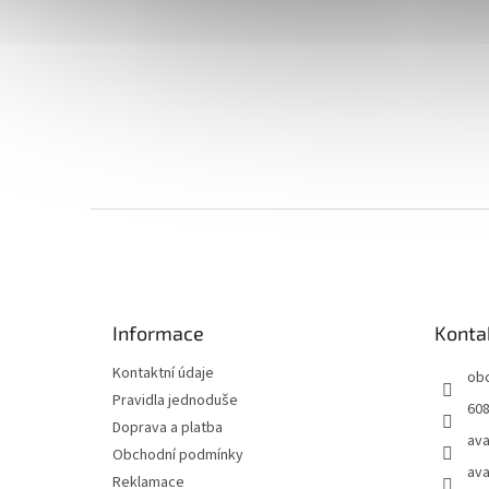
Z
á
p
a
t
Informace
Konta
í
Kontaktní údaje
ob
Pravidla jednoduše
608
Doprava a platba
ava
Obchodní podmínky
ava
Reklamace