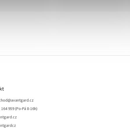
kt
chod
@
avantgard.cz
 164 959 (Po-Pá 8-16h)
ntgard.cz
ntgardcz