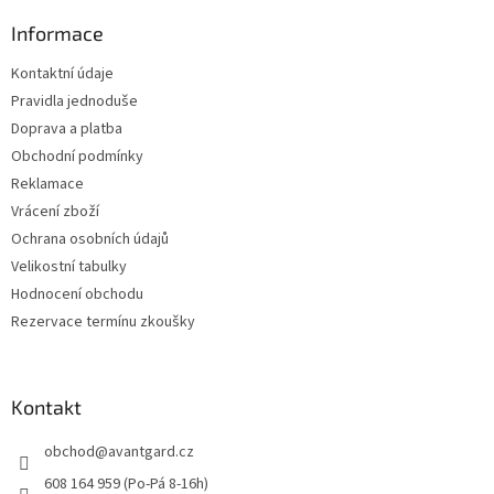
p
a
Informace
t
Kontaktní údaje
í
Pravidla jednoduše
Doprava a platba
Obchodní podmínky
Reklamace
Vrácení zboží
Ochrana osobních údajů
Velikostní tabulky
Hodnocení obchodu
Rezervace termínu zkoušky
Kontakt
obchod
@
avantgard.cz
608 164 959 (Po-Pá 8-16h)